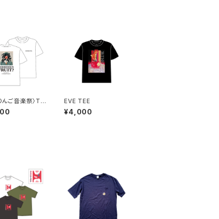
 りんご音楽祭〉TE
EVE TEE
000
¥4,000