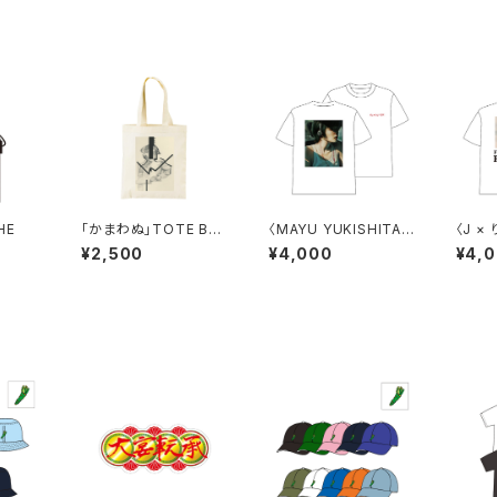
HE
「かまわぬ」TOTE BA
〈MAYU YUKISHITA ×
〈J ×
G
りんご音楽祭〉TEE
E
¥2,500
¥4,000
¥4,