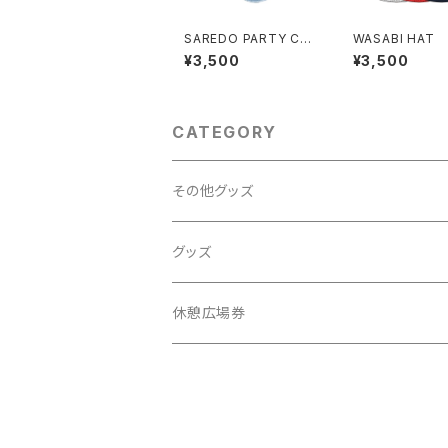
SAREDO PARTY CA
WASABI HAT
P
¥3,500
¥3,500
CATEGORY
その他グッズ
ポスター／本／クリアファイル
グッズ
Tシャツ
休憩広場券
キャップ／ハット
ソックス