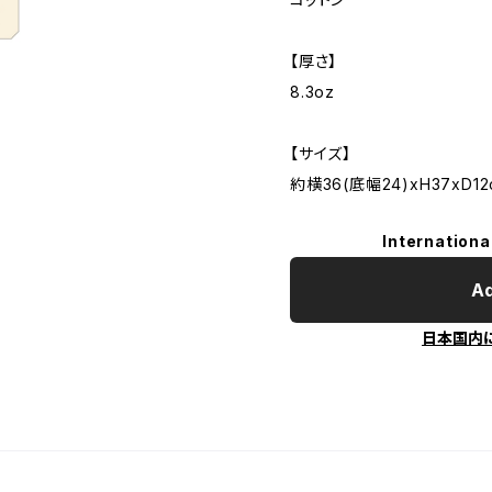
【厚さ】
8.3oz
【サイズ】
約横36(底幅24)xH37xD12
Internationa
Ad
日本国内