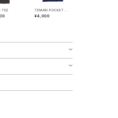
C TEE
TEMARI POCKET TE
E
00
¥4,000